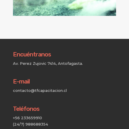
Encuéntranos
Av. Perez Zujovic 7414, Antofagasta.
E-mail
contacto@tfcapacitacion.cl
Teléfonos
+56 233659910
(24/7) 988688354