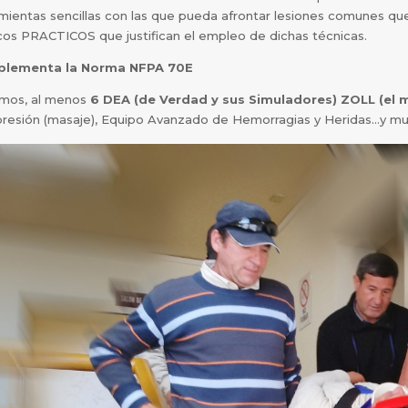
mientas sencillas con las que pueda afrontar lesiones comunes q
cos PRACTICOS que justifican el empleo de dichas técnicas.
lementa la Norma NFPA 70E
mos, al menos
6 DEA (de Verdad y sus Simuladores) ZOLL (el m
esión (masaje), Equipo Avanzado de Hemorragias y Heridas…y much