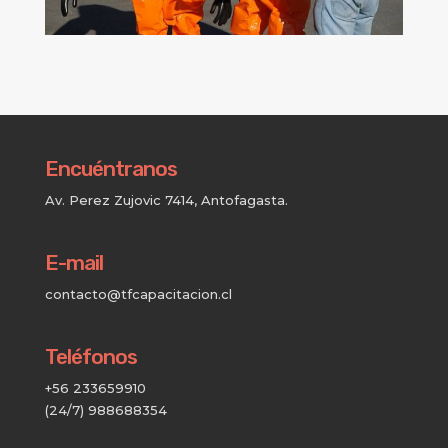
Encuéntranos
Av. Perez Zujovic 7414, Antofagasta.
E-mail
contacto@tfcapacitacion.cl
Teléfonos
+56 233659910
(24/7) 988688354