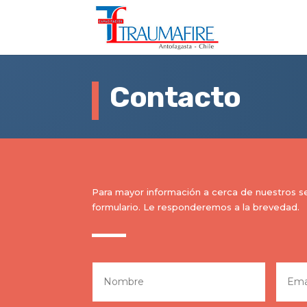
Contacto
Para mayor información a cerca de nuestros se
formulario. Le responderemos a la brevedad.