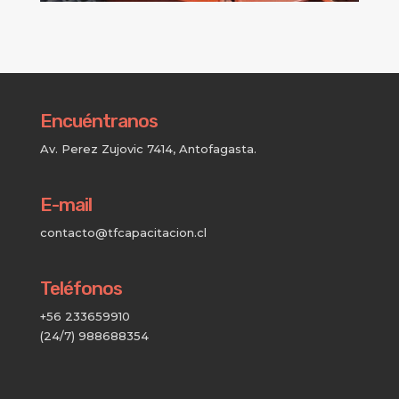
Encuéntranos
Av. Perez Zujovic 7414, Antofagasta.
E-mail
contacto@tfcapacitacion.cl
Teléfonos
+56 233659910
(24/7) 988688354